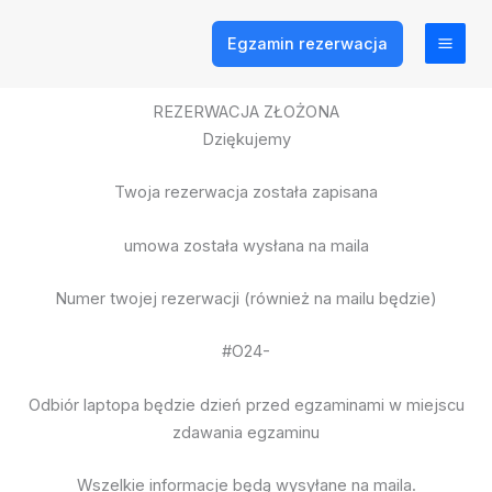
Przejdź
do
Egzamin rezerwacja
treści
REZERWACJA ZŁOŻONA
Dziękujemy
Twoja rezerwacja została zapisana
umowa została wysłana na maila
Numer twojej rezerwacji (również na mailu będzie)
#O24-
Odbiór laptopa będzie dzień przed egzaminami w miejscu
zdawania egzaminu
Wszelkie informacje będą wysyłane na maila.