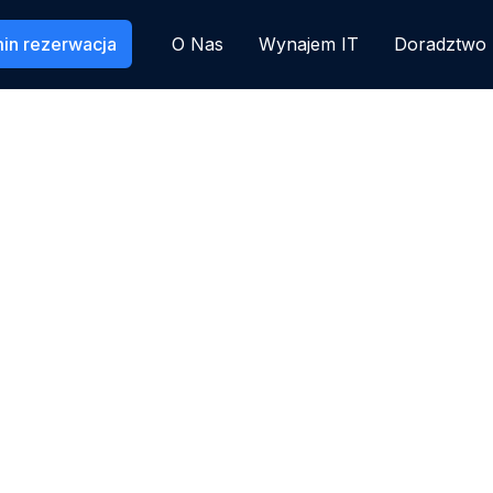
in rezerwacja
O Nas
Wynajem IT
Doradztwo 