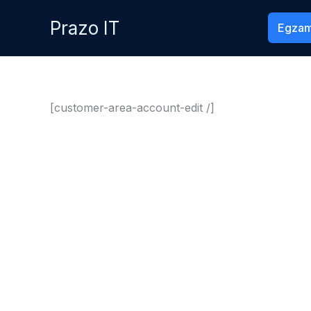
Przejdź
Prazo IT
Egzam
do
treści
[customer-area-account-edit /]